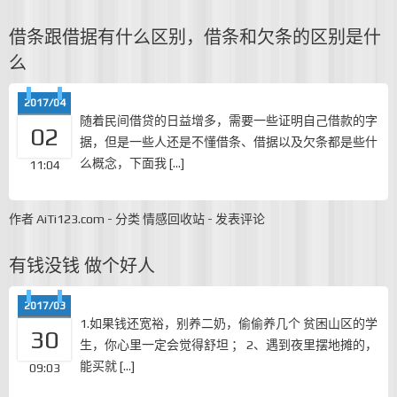
借条跟借据有什么区别，借条和欠条的区别是什
么
2017/04
随着民间借贷的日益增多，需要一些证明自己借款的字
02
据，但是一些人还是不懂借条、借据以及欠条都是些什
么概念，下面我 […]
11:04
作者
AiTi123.com
-
分类
情感回收站
-
发表评论
有钱没钱 做个好人
2017/03
1.如果钱还宽裕，别养二奶，偷偷养几个 贫困山区的学
30
生，你心里一定会觉得舒坦 ； 2、遇到夜里摆地摊的，
能买就 […]
09:03