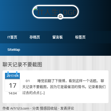
IT首页
存档页
留言板
标签页
SiteMap
聊天记录不要截图
2017/04
01 睡觉前翻了下微博，看到这样一个话题。 聊
17
天记录不要截图，因为它是最催泪的情书。记录着我们
过去的点点 […]
14:04
作者
AiTi123.com
-
分类
情感回收站
-
发表评论