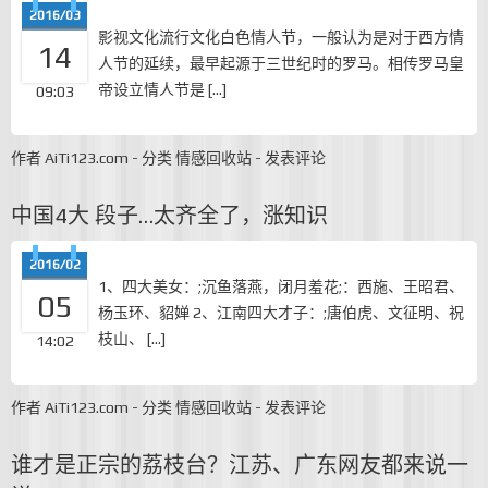
2016/03
影视文化流行文化白色情人节，一般认为是对于西方情
14
人节的延续，最早起源于三世纪时的罗马。相传罗马皇
帝设立情人节是 […]
09:03
作者
AiTi123.com
-
分类
情感回收站
-
发表评论
中国4大 段子…太齐全了，涨知识
2016/02
1、四大美女：;沉鱼落燕，闭月羞花;：西施、王昭君、
05
杨玉环、貂婵 2、江南四大才子：;唐伯虎、文征明、祝
枝山、 […]
14:02
作者
AiTi123.com
-
分类
情感回收站
-
发表评论
谁才是正宗的荔枝台？江苏、广东网友都来说一