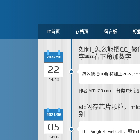
IT首页
存档页
留言板
标
如何_怎么能把QQ_
字²º²²右下角加数字
2022/10
22
怎么能把QQ昵称加上2022,²º
14:10
作者
AiTi123.com
-
分类
IT知识
slc闪存芯片颗粒，m
别
2021/06
05
LC = Single-Level Cell
14:06