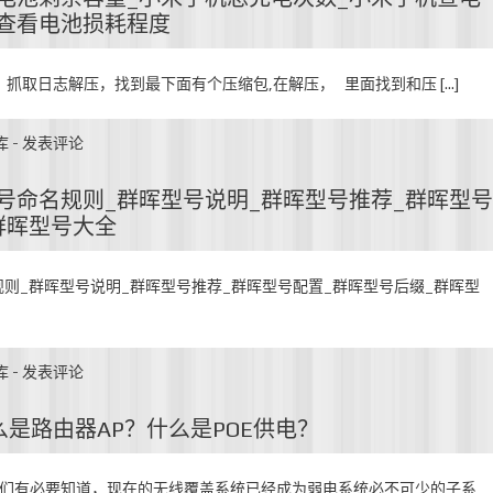
查看电池损耗程度
#*，抓取日志解压，找到最下面有个压缩包,在解压， 里面找到和压 […]
库
-
发表评论
号命名规则_群晖型号说明_群晖型号推荐_群晖型号
群晖型号大全
则_群晖型号说明_群晖型号推荐_群晖型号配置_群晖型号后缀_群晖型
库
-
发表评论
么是路由器AP？什么是POE供电？
我们有必要知道，现在的无线覆盖系统已经成为弱电系统必不可少的子系