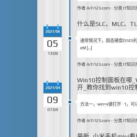
作者
AiTi123.com
-
分类
IT知识
什么是SLC、MLC、T
2021/06
05
通常情况下，固态硬盘(SSD)
eM […]
13:06
作者
AiTi123.com
-
分类
IT知识
Win10控制面板在哪
开_教你找到win10
2021/04
09
方法一，win+x键打开 1，可
07:04
作者
AiTi123.com
-
分类
IT知识
最新_小米手机miu