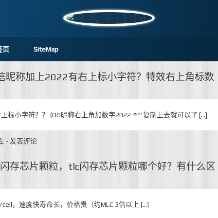
签页
SiteMap
微信昵称加上2022有右上标小字符？特效右上角标数
²²上标小字符？？ (QQ昵称右上角加数字2022 ²º²¹复制上去就可以了 […]
库
-
发表评论
lc闪存芯片颗粒，tlc闪存芯片颗粒哪个好？有什么区
 ，即1bit/cell，速度快寿命长，价格贵（约MLC 3倍以上 […]