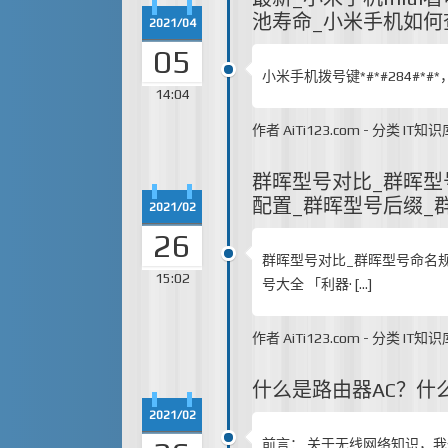
池寿命_小米手机如何
2021/04
05
小米手机拨号键*#*#284#*
14:04
作者
AiTi123.com
-
分类
IT知识
群晖型号对比_群晖型
配置_群晖型号后缀_
2021/02
26
群晖型号对比_群晖型号命名规
15:02
号大全 「利器· […]
作者
AiTi123.com
-
分类
IT知识
什么是路由器AC？什
2021/02
前言： 关于无线网络知识，