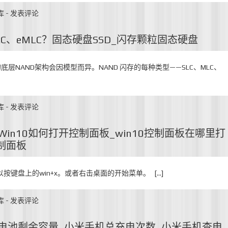
库
-
发表评论
LC、eMLC？固态硬盘SSD_闪存颗粒固态硬盘
的底层NAND架构会因模型而异。NAND 闪存的每种类型——SLC、MLC、
库
-
发表评论
_Win10如何打开控制面板_win10控制面板在哪里打
控制面板
以按键盘上的win+x。或者右击桌面的开始菜单。 […]
库
-
发表评论
i看电池剩余容量_小米手机总充电次数_小米手机查电